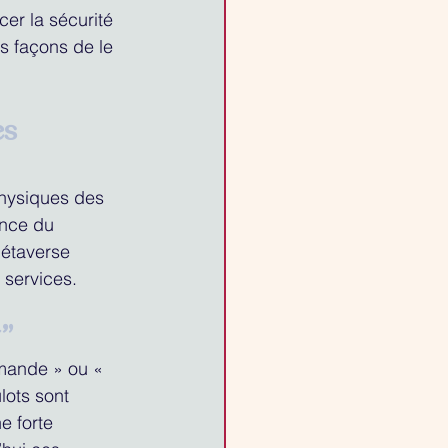
er la sécurité 
s façons de le 
s 
hysiques des 
ence du 
Métaverse 
 services.
y”
mande » ou « 
lots sont 
e forte 