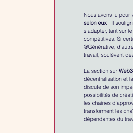
Nous avons lu pour 
selon eux
 ! Il souli
s'adapter, tant sur l
compétitives. Si cer
@Générative, d’autr
travail, soulèvent de
La section sur 
Web3
décentralisation et l
discute de son impac
possibilités de créat
les chaînes d'appro
transforment les cha
dépendantes du trava