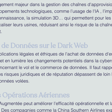
ement majeur dans la gestion des chaînes d'approvisi
pements technologiques, comme l’usage de l'IA , l’impr
onnaissance, la simulation 3D… qui permettent pour les
liser leurs usines, réduisant ainsi le risque de la chaîn
.
de Données sur le Dark Web
ications légales et éthiques de l'achat de données d'en
et en lumière les changements potentiels dans la cybers
ncernant le vol et le commerce de données. Il faut rapp
les risques juridiques et de réputation dépassent de loin
onnées volées.
s Opérations Aériennes
ugmentée peut améliorer l'efficacité opérationnelle et l
e ? Des compagnies comme la China Southern Airlines ex