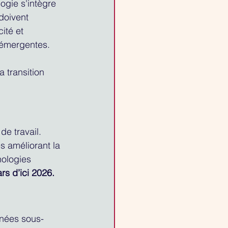
gie s'intègre 
doivent 
ité et 
s émergentes.
 transition 
e travail. 
s améliorant la 
nologies 
rs d’ici 2026.
nnées sous-