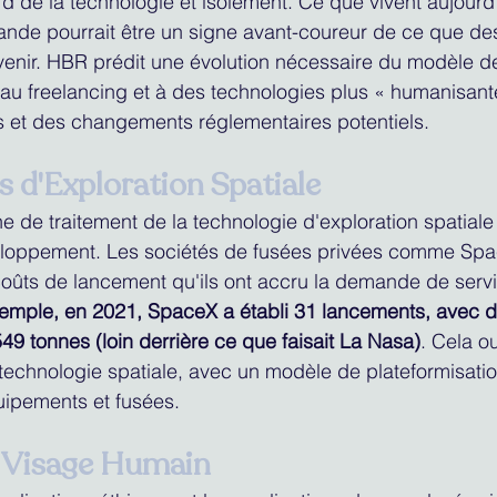
 de la technologie et isolement. Ce que vivent aujourd’
mande pourrait être un signe avant-coureur de ce que des
’avenir. HBR prédit une évolution nécessaire du modèle de
 au freelancing et à des technologies plus « humanisant
s et des changements réglementaires potentiels.
s d'Exploration Spatiale
e de traitement de la technologie d'exploration spatia
loppement. Les sociétés de fusées privées comme Spa
 coûts de lancement qu'ils ont accru la demande de serv
exemple, en 2021, SpaceX a établi 31 lancements, avec 
 549 tonnes (loin derrière ce que faisait La Nasa)
. Cela ou
technologie spatiale, avec un modèle de plateformisatio
quipements et fusées.
n Visage Humain