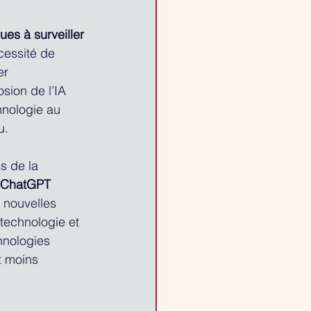
es à surveiller 
cessité de 
er 
sion de l’IA 
hnologie au 
u. 
s de la 
ChatGPT
 nouvelles 
 technologie et 
hnologies 
t moins 