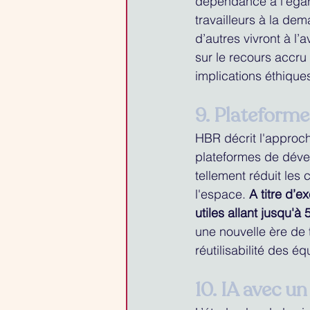
dépendance à l’égard
travailleurs à la de
d’autres vivront à l
sur le recours accru
implications éthique
9. Plateforme
HBR décrit l'approch
plateformes de déve
tellement réduit les
l'espace. 
A titre d’
utiles allant jusqu'à
une nouvelle ère de 
réutilisabilité des é
10. IA avec u