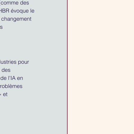
é (comme des 
 HBR évoque le 
un changement 
s 
ustries pour 
 des 
e l'IA en 
problèmes 
 et 