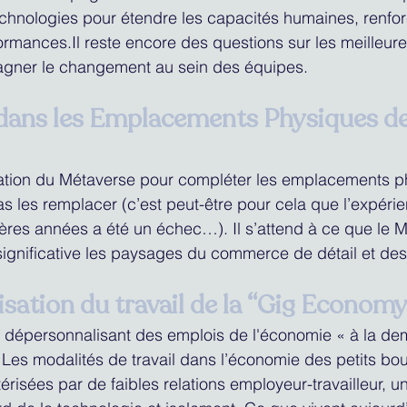
echnologies pour étendre les capacités humaines, renforc
formances.Il reste encore des questions sur les meilleure
gner le changement au sein des équipes.
 dans les Emplacements Physiques de
ration du Métaverse pour compléter les emplacements p
as les remplacer (c’est peut-être pour cela que l’expéri
ères années a été un échec…). Il s’attend à ce que le 
ignificative les paysages du commerce de détail et des
sation du travail de la “Gig Econom
 dépersonnalisant des emplois de l'économie « à la de
. Les modalités de travail dans l’économie des petits bou
risées par de faibles relations employeur-travailleur, un