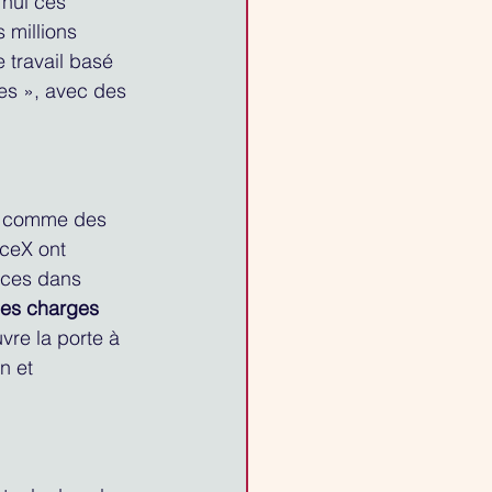
hui ces 
 millions 
 travail basé 
es », avec des 
le comme des 
ceX ont 
ices dans 
des charges 
vre la porte à 
n et 