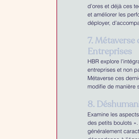
d’ores et déjà ces t
et améliorer les per
déployer, d’accompa
7. Métaverse
Entreprises
HBR explore l'intég
entreprises et non p
Métaverse ces derni
modifie de manière s
8. Déshumani
Examine les aspects
des petits boulots »
généralement caracté