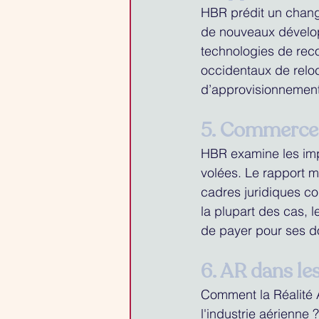
HBR prédit un chang
de nouveaux dévelop
technologies de rec
occidentaux de reloca
d’approvisionnement
5. Commerce 
HBR examine les impl
volées. Le rapport m
cadres juridiques co
la plupart des cas, 
de payer pour ses d
6. AR dans le
Comment la Réalité A
l'industrie aérienn