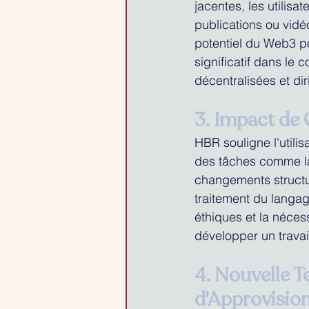
jacentes, les utilis
publications ou vidé
potentiel du Web3 po
significatif dans le 
décentralisées et dir
3. Impact de 
HBR souligne l'utili
des tâches comme la 
changements structur
traitement du langag
éthiques et la néces
développer un travai
4. Nouvelle T
d'Approvisi