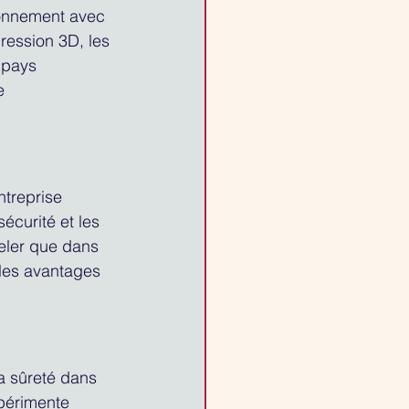
onnement avec 
ession 3D, les 
 pays 
e 
treprise 
écurité et les 
eler que dans 
 les avantages 
a sûreté dans 
périmente 