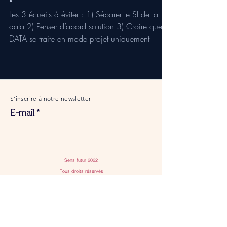
Les 3 écueils à éviter : 1) Séparer le SI de la
data 2) Penser d’abord solution 3) Croire que la
DATA se traite en mode projet uniquement
S'inscrire à notre newsletter
E-mail
Sens futur 2022
Tous droits réservés
Je m'abonne
Contact
BONJOUR@SENSFUTUR.COM