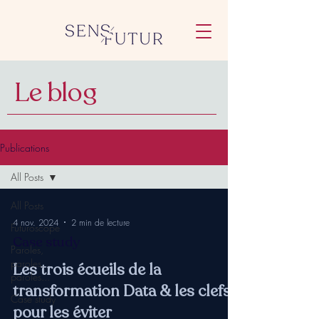
Le blog
Publications
All Posts
All Posts
4 nov. 2024
2 min de lecture
Futuroscope
Case study
Paroles,
paroles,
Les trois écueils de la
paroles...
transformation Data & les clefs
Case study
pour les éviter