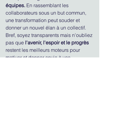
équipes.
 En rassemblant les 
collaborateurs sous un but commun, 
une transformation peut souder et 
donner un nouvel élan à un collectif. 
Bref, soyez transparents mais n'oubliez 
pas que 
l'avenir, l'espoir et le progrès
restent les meilleurs moteurs pour 
motiver et donner envie à vos 
collaborateurs.
Et pour donner envie, le design, le fun 
sont des facteurs trop souvent 
négligés, et pourtant : qui a envie de 
s'engager dans un projet tout gris qui 
crie les ennuis ? Chez Sens Futur on 
en est convaincus : le design 
(graphique et d'expérience) est une 
clef sous-exploitée.